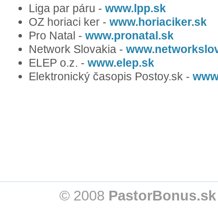
Liga par páru -
www.lpp.sk
OZ horiaci ker -
www.horiaciker.sk
Pro Natal -
www.pronatal.sk
Network Slovakia -
www.networkslov
ELEP o.z. -
www.elep.sk
Elektronický časopis Postoy.sk -
www.
© 2008
PastorBonus.sk