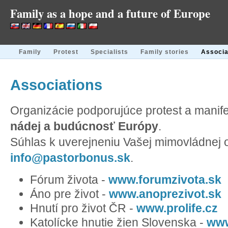
Family as a hope and a future of Europe
Family
Protest
Specialists
Family stories
Associa
Associations
Organizácie podporujúce protest a manif
nádej a budúcnosť Európy
.
Súhlas k uverejneniu Vašej mimovládnej o
info@pastorbonus.sk
.
Fórum života -
www.forumzivota.sk
Áno pre život -
www.anoprezivot.sk
Hnutí pro život ČR -
www.prolife.cz
Katolícke hnutie žien Slovenska -
www