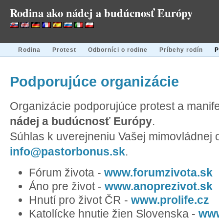
Rodina ako nádej a budúcnosť Európy
Rodina
Protest
Odborníci o rodine
Príbehy rodín
P
Podporujúce organizácie
Organizácie podporujúce protest a manif
nádej a budúcnosť Európy
.
Súhlas k uverejneniu Vašej mimovládnej o
info@pastorbonus.sk
.
Fórum života -
www.forumzivota.sk
Áno pre život -
www.anoprezivot.sk
Hnutí pro život ČR -
www.prolife.cz
Katolícke hnutie žien Slovenska -
www