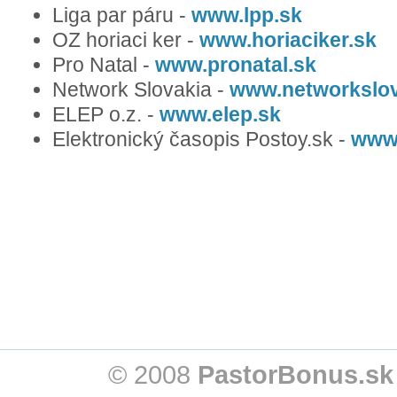
Liga par páru -
www.lpp.sk
OZ horiaci ker -
www.horiaciker.sk
Pro Natal -
www.pronatal.sk
Network Slovakia -
www.networkslov
ELEP o.z. -
www.elep.sk
Elektronický časopis Postoy.sk -
www.
© 2008
PastorBonus.sk