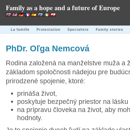
Family as a hope and a future of Europe
La famille
Protestation
Specialists
Family stories
PhDr. Oľga Nemcová
Rodina založená na manželstve muža a ž
základom spoločnosti nádejou pre budúc
prirodzené spojenie, ktoré:
prináša život,
poskytuje bezpečný priestor na lásku 
na prípravu človeka na život, aby moho
hodnoty.
Je to spojenie dvoch ľudí na základe vla