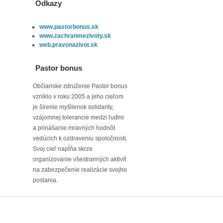
Odkazy
www.pastorbonus.sk
www.zachranmezivoty.sk
web.pravonazivot.sk
Pastor bonus
Občianske združenie Pastor bonus
vzniklo v roku 2005 a jeho cieľom
je šírenie myšlienok solidarity,
vzájomnej tolerancie medzi ľuďmi
a prinášanie mravných hodnôt
vedúcich k ozdraveniu spoločnosti.
Svoj cieľ napĺňa skrze
organizovanie všestranných aktivít
na zabezpečenie realizácie svojho
poslania.