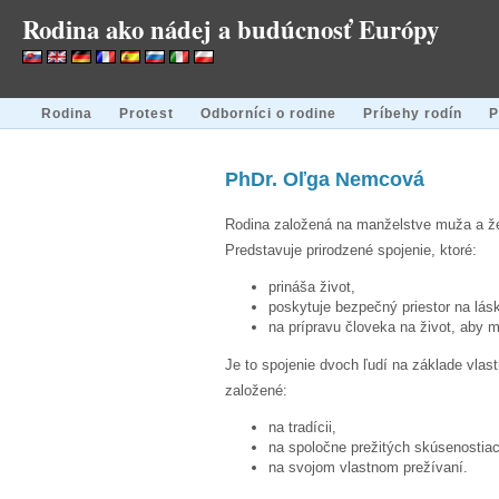
Rodina ako nádej a budúcnosť Európy
Rodina
Protest
Odborníci o rodine
Príbehy rodín
P
PhDr. Oľga Nemcová
Rodina založená na manželstve muža a že
Predstavuje prirodzené spojenie, ktoré:
prináša život,
poskytuje bezpečný priestor na lás
na prípravu človeka na život, aby m
Je to spojenie dvoch ľudí na základe vla
založené:
na tradícii,
na spoločne prežitých skúsenostia
na svojom vlastnom prežívaní.