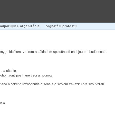
odporujúce organizácie
Signatári protestu
ny je ideálom, vzorom a základom spoločnosti nádejou pre budúcnosť.
ku a učenie,
ohol tvoriť pozitívne veci a hodnoty.
stného hlbokého rozhodnutia o sebe a o svojom záväzku pre svoj vzťah
ch a