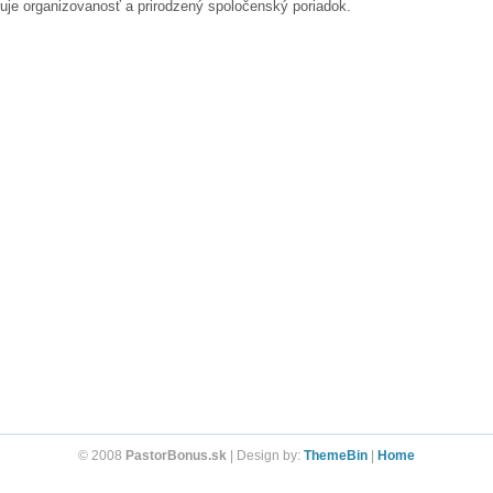
oruje organizovanosť a prirodzený spoločenský poriadok.
© 2008
PastorBonus.sk
| Design by:
ThemeBin
|
Home