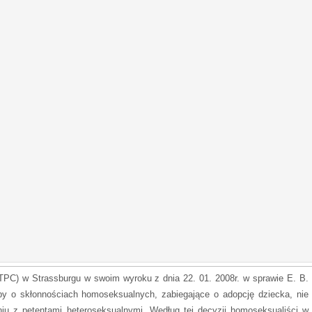
TPC) w Strassburgu w swoim wyroku z dnia 22. 01. 2008r. w sprawie E. B.
by o skłonnościach homoseksualnych, zabiegające o adopcję dziecka, nie
 z petentami heteroseksualnymi. Według tej decyzji homoseksualiści w