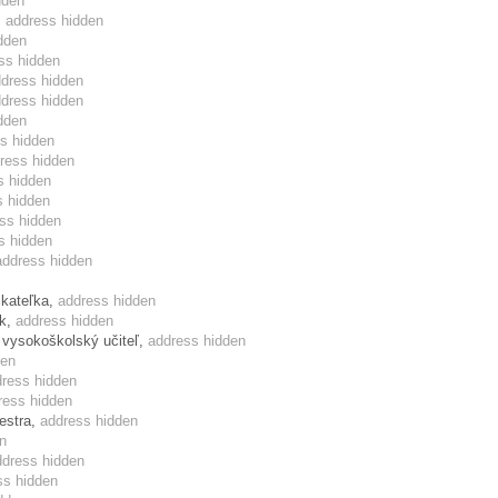
dden
,
address hidden
dden
ss hidden
of the Parliamentary Assembly of the Council of Europe
dress hidden
dress hidden
dden
s hidden
ress hidden
s hidden
s hidden
ss hidden
s hidden
address hidden
ikateľka,
address hidden
ik,
address hidden
, vysokoškolský učiteľ,
address hidden
den
ress hidden
ress hidden
or post, please sign also here
Signature »»
sestra,
address hidden
n
ddress hidden
ss hidden