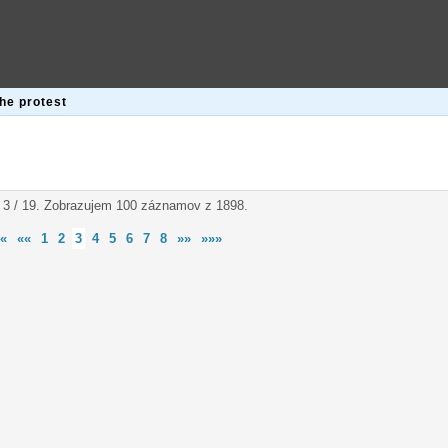
the protest
 3 / 19. Zobrazujem 100 záznamov z 1898.
«
««
1
2
3
4
5
6
7
8
»»
»»»