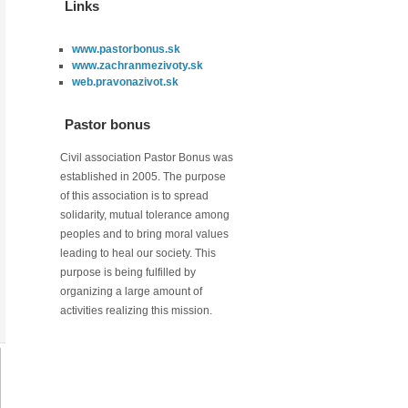
Links
www.pastorbonus.sk
www.zachranmezivoty.sk
web.pravonazivot.sk
Pastor bonus
Civil association Pastor Bonus was
established in 2005. The purpose
of this association is to spread
solidarity, mutual tolerance among
peoples and to bring moral values
leading to heal our society. This
purpose is being fulfilled by
organizing a large amount of
activities realizing this mission.