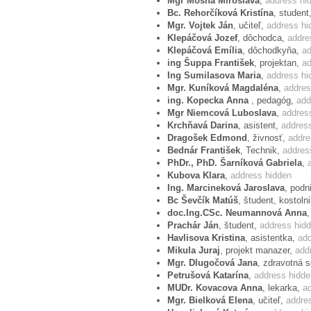
Mgr Mosna Miroslava
,
address hi
Bc. Rehorčíková Kristína
, student
petr.sich@coe.int
Mgr. Vojtek Ján
, učiteľ,
address hi
Mr Petr SICH
Klepáčová Jozef
, dôchodca,
addre
Head of Private Office of the President 
Klepáčová Emília
, dôchodkyňa,
ad
ing Šuppa František
, projektan,
ad
Send protest via email »»
Ing Sumilasova Maria
,
address hi
Mgr. Kuníková Magdaléna
,
addres
ing. Kopecka Anna
, pedagóg,
add
Mgr Niemcová Luboslava
,
addres
• Lub pod adres poczty listowej:
Krchňavá Darina
, asistent,
addres
Lluís Maria de Puig
Dragošek Edmond
, živnosť,
addre
Parliamentary Assemby
Bednár František
, Technik,
addres
Council of Europe
PhDr., PhD. Šarníková Gabriela
,
Kubova Klara
,
address hidden
Avenue de l'Europe
Ing. Marcineková Jaroslava
, podn
F-67075 Strasbourg Cedex
Bc Ševčík Matúš
, študent, kostoln
doc.Ing.CSc. Neumannová Anna
Prachár Ján
, študent,
address hid
Signatories of the protest
Havlisova Kristina
, asistentka,
add
Mikula Juraj
, projekt manazer,
add
If you have sent your protest via email 
Mgr. Dlugočová Jana
, zdravotná 
Petrušová Katarína
,
address hidde
MUDr. Kovacova Anna
, lekarka,
a
Mgr. Bielková Elena
, učiteľ,
addre
Príklad prostestu