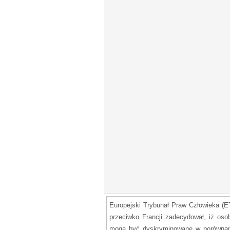
Europejski Trybunał Praw Człowieka (E
przeciwko Francji zadecydował, iż oso
mogą być dyskryminowane w porównaniu