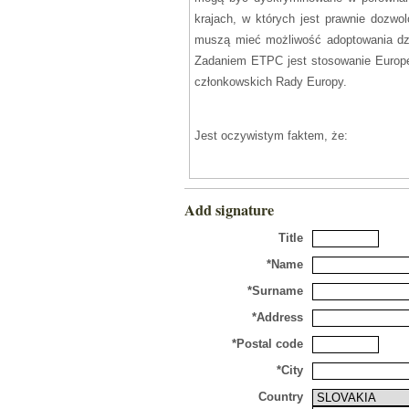
krajach, w których jest prawnie dozwo
muszą mieć możliwość adoptowania dz
Zadaniem ETPC jest stosowanie Europej
członkowskich Rady Europy.
Jest oczywistym faktem, że:
• Europejska Konwencja Praw Człowieka 
Add signature
o adopcję;
• Demokratycznie legitymowane organy p
Title
przyznania homoseksualistom takiego p
*Name
• W wielkiej większości państw członko
*Surname
demokratyczny proces legislatywny;
• Sam ETPC jeszcze w 2002r. w wyroku 
*Address
odrzucenia wniosku o adopcję z przyczy
*Postal code
*City
Oczywistym jest fakt, iż sędziowie ETP
Country