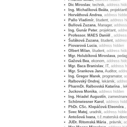
Dic Miroslav
, technik,
address hid
samobójstwa. Nadzieją dla przyszłośc
Ing. Michalíková Beáta
, projektan
mężczyzny i kobiety, która jest natur
Horváthová Andrea
,
address hidd
przyszłością Europy. Jesteśmy tego z
Pallo Vladimír
, študent,
address h
rodziny i dziecka, zostanie w przyszłoś
Bullová Zuzana
, Manager,
address
Ing. Gunár Peter
, projektant,
addre
Professor. MAES Daniël
,
address
Šuláková Zuzana
, študent,
addres
Wyrok ETPC oceniamy jako nebezpieczn
Piovarová Lucia
,
address hidden
umożliwienia adopcji dzieci przez 
Olbert Milan
, študent,
address hid
homoseksualnej". Protestujemy przeciw
Mgr. Holubíková Miroslava
, peda
Gažová Bea
, ekonom,
address hid
Praw Człowieka. Wzywamy Zgromadzeni
Mgr. Baca Branislav
, IT,
address h
sposób stanęło po stronie tradycyjnej
Mgr. Srankova Jana
, Auditor,
addr
podczas najbliższych wyborów sędzi
Ing. Gregor Marek
, programator,
a
Europejskiej Konwencji Praw Człowieka i
Ralbovský Ondrej
, lekárnik,
addre
PharmDr. Ralbovská Katarína
, l
Juckova Monika
,
address hidden
Ing. Hriadel Augustín
, zamestnan
Wzywamy komitety obywatelskie, par
Schönwiesner Karol
,
address hid
przyłączenia się do niniejszego prot
PhDr. CSc. Klepáčová Eleonóra
,
Parlamentarnego Rady Europy Lluísa Ma
Svec Matej
, uradnik,
address hidde
Antošová Ivana
, t.č.materská dov
JUDr. Ritomská Mária
, právnik,
a
• Pod adres poczty elektroniczej: