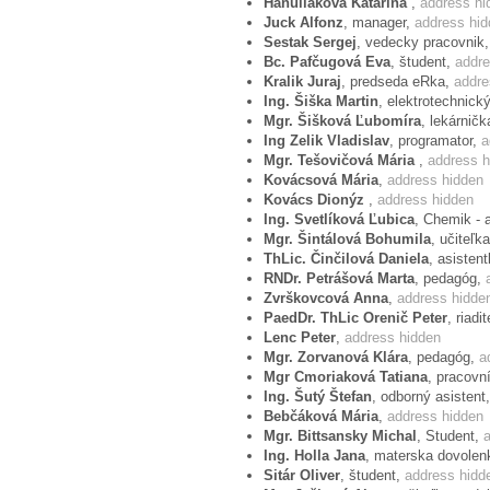
Hanuliaková Katarína
,
address hi
Juck Alfonz
, manager,
address hi
Dear Mr President,
Sestak Sergej
, vedecky pracovnik
Bc. Pafčugová Eva
, študent,
addre
with concern we have received news on
Kralik Juraj
, predseda eRka,
addre
published on 22 January 2008, which de
Ing. Šiška Martin
, elektrotechnick
Mgr. Šišková Ľubomíra
, lekárnič
adoption. This judgement has neither fo
Ing Zelik Vladislav
, programator,
a
will of its authors. I affirms our conce
Mgr. Tešovičová Mária
,
address h
implementors of the European Conventio
Kovácsová Mária
,
address hidden
Kovács Dionýz
,
address hidden
lawmaker. Their competencies are being 
Ing. Svetlíková Ľubica
, Chemik - 
socialism), which would otherwise have 
Mgr. Šintálová Bohumila
, učiteľk
Member States of the Council of Europe
ThLic. Činčilová Daniela
, asisten
artificially create a "homosexual family
RNDr. Petrášová Marta
, pedagóg,
Zvrškovcová Anna
,
address hidde
stopped even at the point when the intere
PaedDr. ThLic Orenič Peter
, riad
reputation of the ECHR as a non-partisan
Lenc Peter
,
address hidden
Parliamentary Assembly of the Council o
Mgr. Zorvanová Klára
, pedagóg,
a
Mgr Cmoriaková Tatiana
, pracovn
who would show ultimate respect to the
Ing. Šutý Štefan
, odborný asistent
ideological agenda.
Bebčáková Mária
,
address hidden
Mgr. Bittsansky Michal
, Student,
Ing. Holla Jana
, materska dovolen
Sitár Oliver
, študent,
address hidd