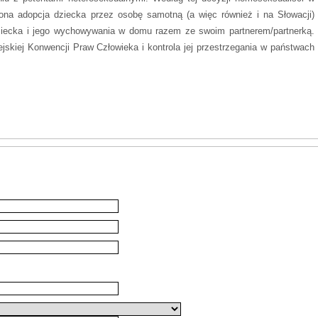
lona adopcja dziecka przez osobę samotną (a więc również i na Słowacji)
iecka i jego wychowywania w domu razem ze swoim partnerem/partnerką.
skiej Konwencji Praw Człowieka i kontrola jej przestrzegania w państwach
nigdzie nie porusza zagadnienia prawa homoseksualistów do ubiegania się
aństw europejskich, które ratyfikowały konwencję, nie miały zamiaru
rawa;
wskich Rady Europy takie postanowienie nie miałoby szans przejścia przez
Fretté przeciwko Francji przyznał państwom członkowskim prawo do
ny homoseksualnego stylu życia petenta.
C bezpodstawnie stawiają się do pozycji ogólnoeuropejskiego prawodawcy i