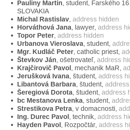
Pauliny Martin
, student, Farského 16
übersteigt die Sterbeziffer eindeutig di
SLOVAKIA
Kinder. Es besteht die Gefahr, dass in e
Michal Rastislav
,
address hidden
Völker zu Minderheiten in ihren eigene
Horváthová Jana
, lawyer,
address h
Topor Peter
,
address hidden
geht faktisch auf den demographischen T
Urbanova Vieroslava
, student,
addre
die Zukunft Europas ist eine durchgehe
Mgr. Kudláč Peter
, catholic priest,
ad
Familie, die auf der Ehe von Mann und Fr
Števkov Ján
, ošetrovateľ,
address h
natürliche Ort für die Aufnahme und Erzi
Krajčirovič Pavol
, mechanik MaR,
ad
Kinder sind die Hoffnung und die Zukunf
Jerušková Ivana
, študent,
address h
Meinung, dass Europa, falls es nicht eine
Libantová Barbara
, študent,
address
Stellung zur Familie und zu Kindern einn
Šeregiová Dorota
, študent,
address 
weltweit zur Bedeutungslosigkeit verurteilt
bc Mestanova Lenka
, student,
addre
Strestikova Petra
, v domacnosti,
add
Das Urteil von EGMR halten wir für gefäh
Ing. Durec Pavol
, technik,
address h
der Aufdrängung der Adoption von Kind
Hayden Pavol
, Rozpočtár,
address h
an die europäische Staaten beruht, und 