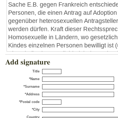
Sache E.B. gegen Frankreich entschied
Personen, die einen Antrag auf Adoption 
gegenüber heterosexuellen Antragstellern
werden dürfen. Kraft dieser Rechtsspr
Homosexuelle in Ländern, wo gesetzlich
Kindes einzelnen Personen bewilligt ist 
Slowakei), eine Möglichkeit haben, ein 
Add signature
im Haushalt mit dem Partner / mit der Pa
Aufgabe des EGMR ist es, die Europäis
Title
Schutz der Menschenrechte und Grundfre
*Name
machen und ihre Einhaltung in den Mitgl
*Surname
Europarats zu kontrollieren.
*Address
*Postal code
Es ist ersichtlich, dass:
*City
die Europäische Konvention zum Sc
Country