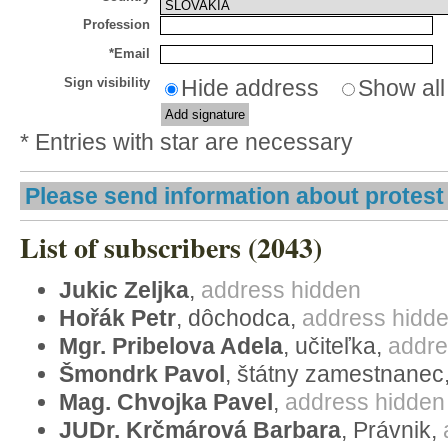
Menschenrechte und Grundfreiheite
Profession
Homosexuellen, eine Adoption zu be
*Email
Punkt erwähnt;
Sign visibility
Hide address
Show a
die demokratisch legitimierten Orga
Staaten, die die Konvention ratifizier
* Entries with star are necessary
hatten, solch ein Recht den Homose
in der überwiegenden Mehrheit der M
Please send information about protest 
Europarats hätte solch eine Bestim
List of subscribers (2043)
demokratischen Gesetzgebungsproz
auf Erfolg
Jukic Zeljka
,
address hidden
selbst der EGMR noch im Jahre 2002 
Hořák Petr
, dôchodca,
address hidd
Frankreich den Mitgliedsstaaten das
Mgr. Pribelova Adela
, učiteľka,
addre
ein Antrag für Adoption aufgrund de
Šmondrk Pavol
, štátny zamestnanec
Lebensstils des Antragstellers abzul
Mag. Chvojka Pavel
,
address hidden
JUDr. Krčmárová Barbara
, Právnik,
Es ist offensichtlich, dass die Richter d