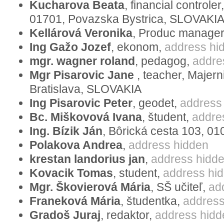
Kucharova Beata
, financial control
Position eines gesamteuropäischen Ges
01701, Povazska Bystrica, SLOVAKI
ihre Aufgabe, die Europäische Konventi
Kellárová Veronika
, Produc manage
Menschenrechte und Grundfreiheiten zu
Ing Gažo Jozef
, ekonom,
address hi
vollstrecken, nicht erfüllen; stattdessen 
mgr. wagner roland
, pedagog,
addre
zum Durchsetzen der eigenen ideologi
Mgr Pisarovic Jane
, teacher, Majer
den Willen der Mehrheit von Europäern.
Bratislava, SLOVAKIA
EGMR hat die auf der Ehe von Mann un
Ing Pisarovic Peter
, geodet,
address
Familie als das ideale und natürliche U
Bc. Miškovová Ivana
, študent,
addre
Ing. Bízik Ján
, Bôrická cesta 103, 01
Erziehung des Kindes moralisch degradi
Polakova Andrea
,
address hidden
kann weit reichende Auswirkungen auf die
krestan landorius jan
,
address hidd
und ihre Wahrnehmung des Familienmod
Kovacik Tomas
, student,
address hi
gehört Homosexuellen, gleich wie jeder
Mgr. Škovierová Mária
, SŠ učiteľ,
ad
und Anerkennung ihrer menschlichen Wü
Franeková Mária
, študentka,
address
Recht der Homosexuellen zur freien Wahl
Gradoš Juraj
, redaktor,
address hidd