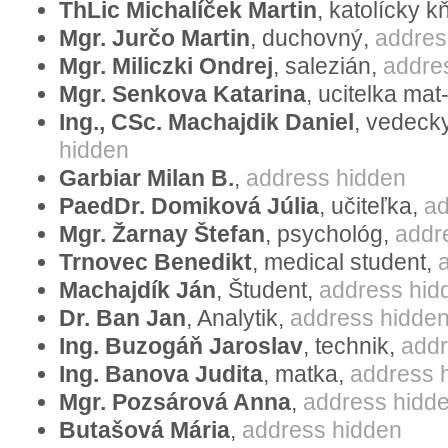
ThLic Michalíček Martin
, katolícky k
Mgr. Jurčo Martin
, duchovný,
addres
Mgr. Miliczki Ondrej
, salezián,
addre
Signataren
Mgr. Senkova Katarina
, ucitelka ma
Falls Sie Ihren Einspruch per E-Mail, od
Ing., CSc. Machajdik Daniel
, vedeck
haben, unterschreiben Sie sich bitte auc
hidden
Garbiar Milan B.
,
address hidden
PaedDr. Domiková Júlia
, učiteľka,
ad
Príklad prostestu
Mgr. Žarnay Štefan
, psychológ,
addr
Trnovec Benedikt
, medical student,
Dear Mr President,
Machajdík Ján
, Študent,
address hid
Dr. Ban Jan
, Analytik,
address hidde
with concern we have received news on
Ing. Buzogáň Jaroslav
, technik,
addr
France
of the European Court of Human 
Ing. Banova Judita
, matka,
address 
January 2008, which demands no discri
Mgr. Pozsárová Anna
,
address hidd
as individuals demanding child adoption
Butašová Mária
,
address hidden
neither foundation in the text of the Eu