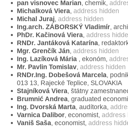
pan visnovec Marian
, chemik,
addre
Bildung der nicht natürlichen „homosexue
Michalková Viera
,
address hidden
erheben Einspruch gegen dieses Bestreb
Michal Juraj
,
address hidden
der Europäischen Konvention zum Schu
Ing.arch. ZÁBORSKÝ Vladimír
, arch
PhDr. Kačinová Viera
,
address hidd
und Grundfreiheiten hat. Wir fordern die
RNDr. Jantáková Katarína
, redaktor
Versammlung des Europarats auf, sich d
Mgr. Grenčík Ján
,
address hidden
eindeutig hinter die traditionelle Familie 
Ing. Lazíková Mária
, ekonóm,
addre
unverzüglich, dass die Parlamentarisc
Mr. Pavlin Tomislav
,
address hidden
nächsten Wahlen der Richter des EGMR 
RNDr.Ing. Dobešová Marcela
, podni
aussucht, die dem Text der Europäisch
013 13, Rajecké Teplice, SLOVAKIA
der Menschenrechte und Grundfreiheiten 
Stajníková Viera
, štátny zamestnane
ihre eigene ideologische Agenda durchs
Brumnić Andrea
, graduated economi
Ing. Dvorská Marta
, audítorka,
addre
Wir fordern bürgerliche Vereinigungen,po
Varnica Dalibor
, economist,
address 
Bürger der Mitgliedsstaaten des Europar
Vaniš Saša
, economist,
address hidd
Protest anschließen und ihre Meinung