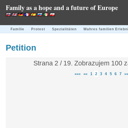
Family as a hope and a future of Europe
Familie
Protest
Spezialitäten
Wahres familien Erlebn
Petition
Strana 2 / 19. Zobrazujem 100 
«««
««
1
2
3
4
5
6
7
»