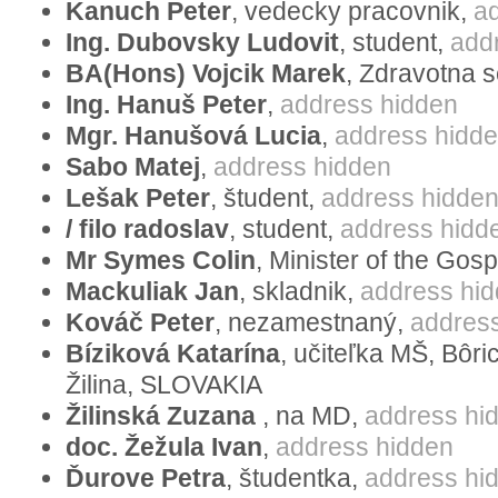
Selbstbestimmung und mit eigenem Wer
Kanuch Peter
, vedecky pracovnik,
a
Möglichkeiten zum Wohl der Gesellschaft
Ing. Dubovsky Ludovit
, student,
add
Es ist aber nicht sinnvoll, Partnerschaf
BA(Hons) Vojcik Marek
, Zdravotna s
gleiche gesellschaftliche Stellung und Pr
Ing. Hanuš Peter
,
address hidden
Mgr. Hanušová Lucia
,
address hidd
Mann und Frau – also natürlicher Famil
Sabo Matej
,
address hidden
führt nämlich zur Missbildung von natürl
Lešak Peter
, študent,
address hidde
Kinder, zu Problemen bei der Bildung der 
/ filo radoslav
, student,
address hidd
heranwachsenden Jugend und zur Verti
Mr Symes Colin
, Minister of the Gos
zwischenmenschlichen Beziehungen.
Mackuliak Jan
, skladnik,
address hi
Kováč Peter
, nezamestnaný,
addres
Als Bürgern, die ein Bestandteil von Euro
Bíziková Katarína
, učiteľka MŠ, Bôr
Zukunft unseres Kontinentes sehr am H
Žilina, SLOVAKIA
uns die Identitätskrise und Krise der Zu
Žilinská Zuzana
, na MD,
address hi
welche in Europa vorherrschen, nicht gle
doc. Žežula Ivan
,
address hidden
Krise manifestiert sich dramatisch auc
Ďurove Petra
, študentka,
address hi
der europäischen Bevölkerung. In der Me