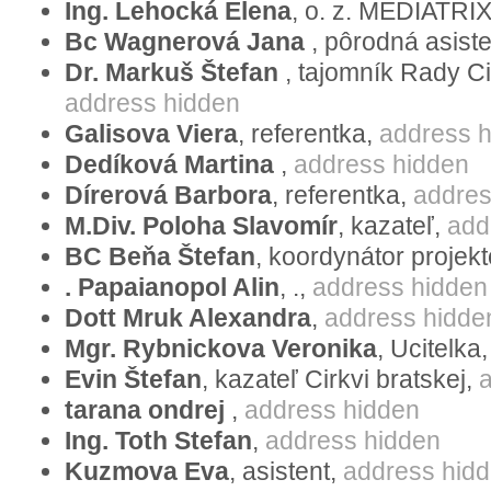
Ing. Lehocká Elena
, o. z. MEDIATRI
Präsidenten der Parlamentarischen Ve
Bc Wagnerová Jana
, pôrodná asist
Europarats, Luís Maria de Puig, an folg
Dr. Markuš Štefan
, tajomník Rady Ci
übermitteln:
address hidden
Galisova Viera
, referentka,
address 
E-Mail-Adresse:
Dedíková Martina
,
address hidden
petr.sich@coe.int
Dírerová Barbora
, referentka,
addres
Mr Petr SICH
M.Div. Poloha Slavomír
, kazateľ,
add
Head of Private Office of the Preside
BC Beňa Štefan
, koordynátor projek
Assembly of the Council of Europe
. Papaianopol Alin
, .,
address hidden
Send protest via email »»
Dott Mruk Alexandra
,
address hidde
Oder Postadresse:
Mgr. Rybnickova Veronika
, Ucitelka
Lluís Maria de Puig
Evin Štefan
, kazateľ Cirkvi bratskej,
Parliamentary Assemby
tarana ondrej
,
address hidden
Council of Europe
Ing. Toth Stefan
,
address hidden
Avenue de l'Europe
Kuzmova Eva
, asistent,
address hid
F-67075 Strasbourg Cedex